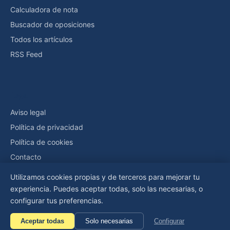
Calculadora de nota
Buscador de oposiciones
Todos los artículos
RSS Feed
Legal
Aviso legal
Política de privacidad
Política de cookies
Contacto
Utilizamos cookies propias y de terceros para mejorar tu
experiencia. Puedes aceptar todas, solo las necesarias, o
© 2026 Oposiciones y Más — Editado por PIQTURE NEW MEDIA,
configurar tus preferencias.
SLU
Legal
·
Privacidad
·
Cookies
Aceptar todas
Solo necesarias
Configurar