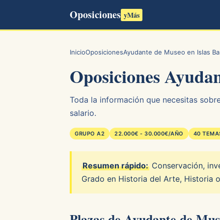
Oposiciones
yMás
Inicio
Oposiciones
Ayudante de Museo en Islas Ba
Oposiciones Ayudan
Toda la información que necesitas sobre
salario.
GRUPO A2
22.000€ - 30.000€/AÑO
40 TEMA
Resumen rápido:
Conservación, inve
Grado en Historia del Arte, Historia 
Plazas de Ayudante de Muse