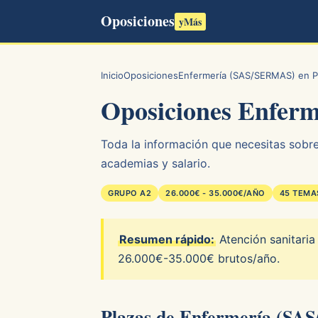
Oposiciones
yMás
Inicio
Oposiciones
Enfermería (SAS/SERMAS) en P
Oposiciones Enfer
Toda la información que necesitas sobre
academias y salario.
GRUPO A2
26.000€ - 35.000€/AÑO
45 TEMA
Resumen rápido:
Atención sanitaria
26.000€-35.000€ brutos/año.
Plazas de Enfermería (SA