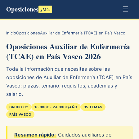
Oposiciones
☰
yMás
Inicio
Oposiciones
Auxiliar de Enfermería (TCAE) en País Vasco
Oposiciones Auxiliar de Enfermería
(TCAE) en País Vasco 2026
Toda la información que necesitas sobre las
oposiciones de Auxiliar de Enfermería (TCAE) en País
Vasco: plazas, temario, requisitos, academias y
salario.
GRUPO C2
18.000€ - 24.000€/AÑO
35 TEMAS
PAÍS VASCO
Resumen rápido:
Cuidados auxiliares de